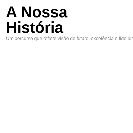
A Nossa
História
Um percurso que reflete visão de futuro, excelência e fideli