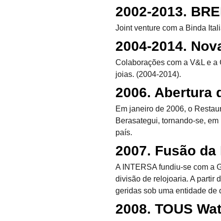
2002-2013. BRE
Joint venture com a Binda Itali
2004-2014. Nov
Colaborações com a V&L e a Cu
joias. (2004-2014).
2006. Abertura 
Em janeiro de 2006, o Restaur
Berasategui, tornando-se, em
país.
2007. Fusão d
A INTERSA fundiu-se com a G
divisão de relojoaria. A part
geridas sob uma entidade de d
2008. TOUS Wa