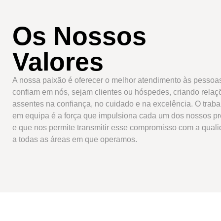
Os Nossos
Valores
A nossa paixão é oferecer o melhor atendimento às pessoa
confiam em nós, sejam clientes ou hóspedes, criando relaç
assentes na confiança, no cuidado e na excelência. O traba
em equipa é a força que impulsiona cada um dos nossos pr
e que nos permite transmitir esse compromisso com a qual
a todas as áreas em que operamos.